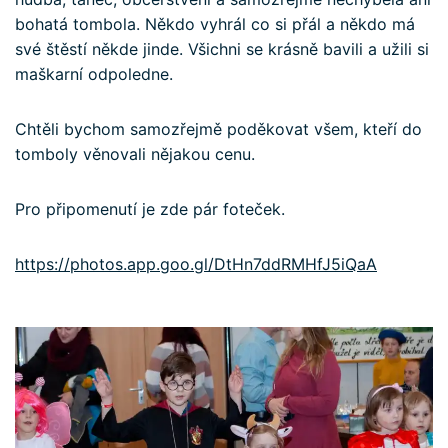
bohatá tombola. Někdo vyhrál co si přál a někdo má
své štěstí někde jinde. Všichni se krásně bavili a užili si
maškarní odpoledne.
Chtěli bychom samozřejmě poděkovat všem, kteří do
tomboly věnovali nějakou cenu.
Pro připomenutí je zde pár foteček.
https://photos.app.goo.gl/DtHn7ddRMHfJ5iQaA