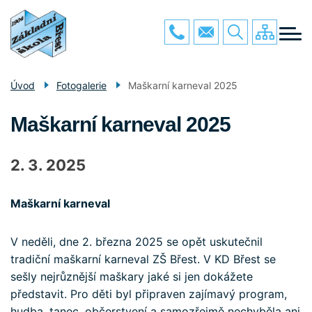
Menu
Přejít
O ŠKOLE
k
navigace
hlavnímu
PRO ŽÁKY
obsahu
PRO RODIČE
Úvod
Fotogalerie
Maškarní karneval 2025
GALERIE
Maškarní karneval 2025
POVINNÉ INFO
KONTAKTY
2. 3. 2025
Maškarní karneval
V neděli, dne 2. března 2025 se opět uskutečnil
tradiční maškarní karneval ZŠ Břest. V KD Břest se
sešly nejrůznější maškary jaké si jen dokážete
představit. Pro děti byl připraven zajímavý program,
hudba, tanec, občerstvení a samozřejmě nechyběla ani