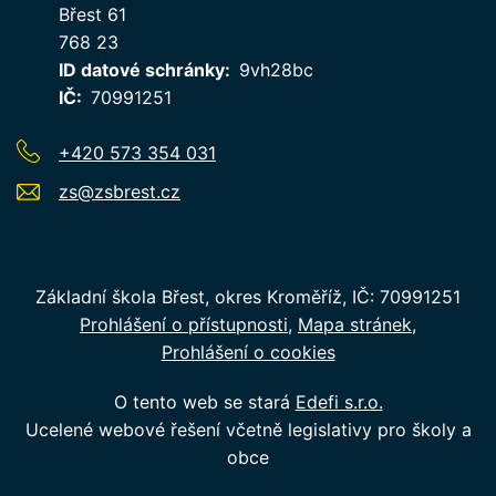
Břest 61
768 23
ID datové schránky
9vh28bc
IČ
70991251
+420 573 354 031
zs@zsbrest.cz
Základní škola Břest, okres Kroměříž, IČ: 70991251
Prohlášení o přístupnosti
Mapa stránek
Prohlášení o cookies
O tento web se stará
Edefi s.r.o.
Ucelené webové řešení včetně legislativy pro školy a
obce