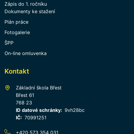
Zápis do 1. ročníku
Dokumenty ke stažení
Plán práce
Fotogalerie
ŠPP
On-line omluvenka
Kontakt
Základní škola Břest
Břest 61
768 23
ID datové schránky
9vh28bc
IČ
70991251
+420 573 354 031