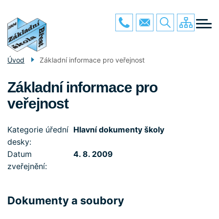
Menu
Přejít
O ŠKOLE
k
navigace
hlavnímu
PRO ŽÁKY
obsahu
PRO RODIČE
Úvod
Základní informace pro veřejnost
GALERIE
Základní informace pro
POVINNÉ INFO
veřejnost
KONTAKTY
Kategorie úřední
Hlavní dokumenty školy
desky
Datum
4. 8. 2009
zveřejnění
Dokumenty a soubory