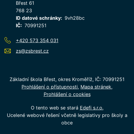
Břest 61
768 23
ID datové schránky
9vh28bc
IČ
70991251
+420 573 354 031
zs@zsbrest.cz
Základní škola Břest, okres Kroměříž, IČ: 70991251
Prohlášení o přístupnosti
Mapa stránek
Prohlášení o cookies
O tento web se stará
Edefi s.r.o.
Ucelené webové řešení včetně legislativy pro školy a
obce