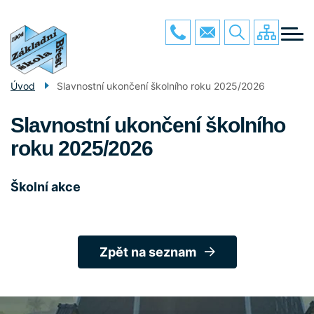
Menu
Přejít
O ŠKOLE
k
navigace
hlavnímu
PRO ŽÁKY
obsahu
PRO RODIČE
Úvod
Slavnostní ukončení školního roku 2025/2026
GALERIE
Slavnostní ukončení školního
POVINNÉ INFO
roku 2025/2026
KONTAKTY
Školní akce
Zpět na seznam